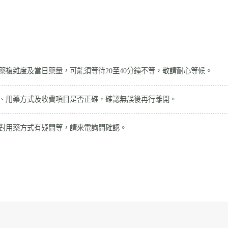
藥複雜度及當日藥量，可能須等待20至40分鐘不等，敬請耐心等候。
量、用藥方式及收費項目是否正確，確認無誤後再行離開。
或對用藥方式有疑問等，請來電詢問確認。