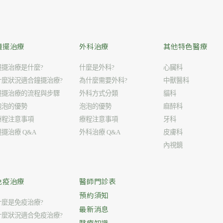
鐘擺治療
外科治療
其他特色醫療
鐘擺治療是什麼?
什麼是外科?
心臟科
什麼狀況適合鐘擺治療?
為什麼需要外科?
中獸醫科
鐘擺治療的流程與步驟
外科方式分類
貓科
泡泡的優勢
泡泡的優勢
麻醉科
療程注意事項
療程注意事項
牙科
鐘擺治療 Q&A
外科治療 Q&A
皮膚科
內視鏡
免疫治療
醫師門診表
預約須知
什麼是免疫治療?
最新消息
什麼狀況適合免疫治療?
醫療知識