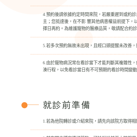
4.預約後請依據約定時間來院，若嚴重遲到或約
主；您抵達後，在不影 響其他病患權益前提下，
擇日再約。為維護寵物的醫療品質，敬請配合約診
5.若多次預約無故未出現，且經口頭提醒未改善
6.由於寵物病況常在看診當下才能判斷其複雜性
湊行程，以免看診當日有不可預期的看診時間變動
就診前準備
1.若為他院轉診或介紹來院，請先向該院方取得