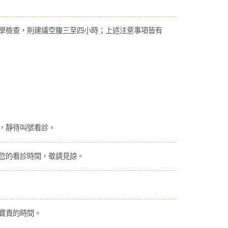
像學檢查，則建議空腹三至四小時；上述注意事項皆有
，靜待叫號看診。
後您的看診時間，敬請見諒。
寶貴的時間。