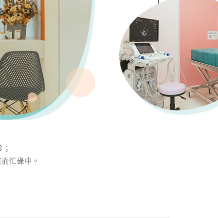
診；
孩而忙碌中。