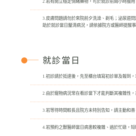
2.若有開立穩定情緒藥物，可於就診前兩小時服用
3.皮膚問題請勿於來院前夕洗澡、剃毛；泌尿道
助於就診當日釐清病況，請依據院方或醫師提醒事
就診當日
1.初診請於抵達後，先至櫃台填寫初診單及報到
2.由於寵物病況常在看診當下才能判斷其複雜性
3.若等待時間較長且院方未特別告知，請主動和
4.若預約之獸醫師當日病患較複雜、過於忙碌，