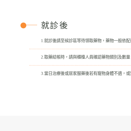
就診後
1.就診後請至候診區等待領取藥物，藥物一般依配
2.取藥結帳時，請與櫃檯人員確認藥物類別及數
3.當日治療後或居家服藥後若有寵物身體不適，