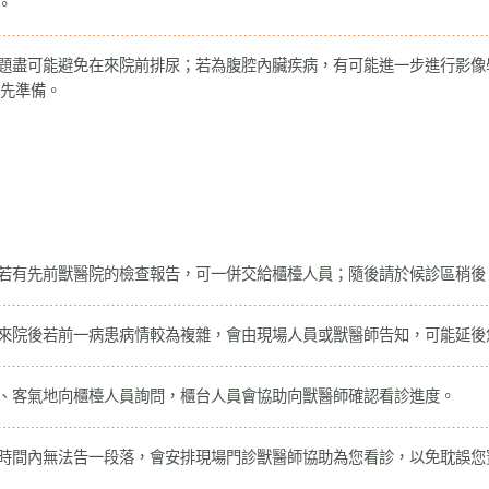
。
問題盡可能避免在來院前排尿；若為腹腔內臟疾病，有可能進一步進行影
先準備。
，若有先前獸醫院的檢查報告，可一併交給櫃檯人員；隨後請於候診區稍後
，來院後若前一病患病情較為複雜，會由現場人員或獸醫師告知，可能延
善、客氣地向櫃檯人員詢問，櫃台人員會協助向獸醫師確認看診進度。
短時間內無法告一段落，會安排現場門診獸醫師協助為您看診，以免耽誤您