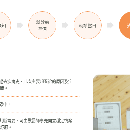
就診前
須知
就診當日
準備
、過去疾病史、此次主要想看診的原因及症
間。
碌中。
若判斷需要，可由獸醫師事先開立穩定情緒
舒服。