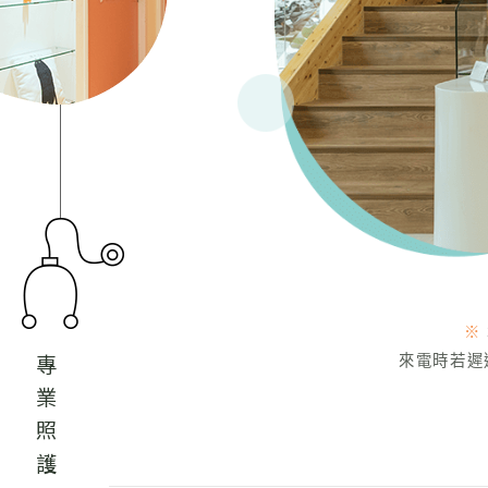
※
來電時若遲