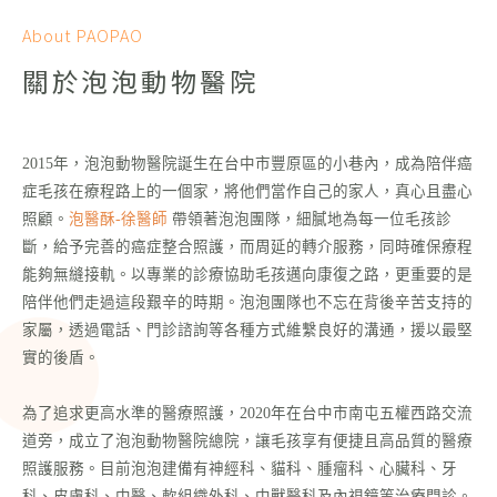
About PAOPAO
醫院設備
醫院地圖
關於泡泡動物醫院
2015年，泡泡動物醫院誕生在台中市豐原區的小巷內，成為陪伴癌
症毛孩在療程路上的一個家，將他們當作自己的家人，真心且盡心
照顧。
泡醫酥-徐醫師
帶領著泡泡團隊，細膩地為每一位毛孩診
斷，給予完善的癌症整合照護，而周延的轉介服務，同時確保療程
能夠無縫接軌。以專業的診療協助毛孩邁向康復之路，更重要的是
陪伴他們走過這段艱辛的時期。泡泡團隊也不忘在背後辛苦支持的
家屬，透過電話、門診諮詢等各種方式維繫良好的溝通，援以最堅
實的後盾。
為了追求更高水準的醫療照護，2020年在台中市南屯五權西路交流
道旁，成立了泡泡動物醫院總院，讓毛孩享有便捷且高品質的醫療
照護服務。目前泡泡建備有神經科、貓科、腫瘤科、心臟科、牙
科、皮膚科、中醫、軟組織外科、中獸醫科及內視鏡等治療門診。