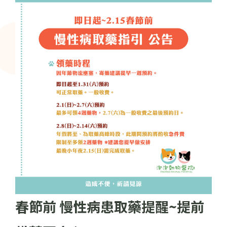
春節前 慢性病患取藥提醒~提前