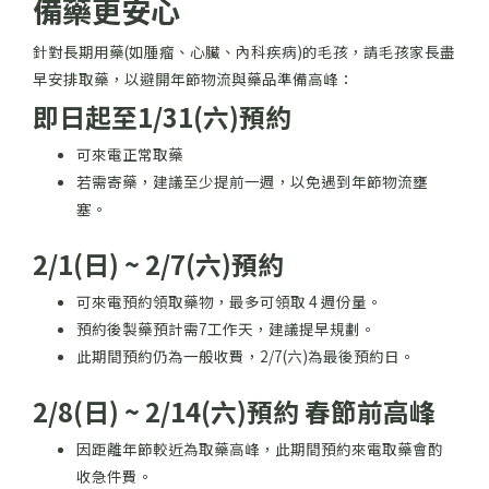
備藥更安心
針對長期用藥(如腫瘤、心臟、內科疾病)的毛孩，請毛孩家長盡
早安排取藥，以避開年節物流與藥品準備高峰：
即日起至1/31(六)預約
可來電正常取藥
若需寄藥，建議至少提前一週，以免遇到年節物流壅
塞。
2/1(日) ~ 2/7(六)預約
可來電預約領取藥物，最多可領取 4 週份量。
預約後製藥預計需7工作天，建議提早規劃。
此期間預約仍為一般收費，2/7(六)為最後預約日。
2/8(日) ~ 2/14(六)預約 春節前高峰
因距離年節較近為取藥高峰，此期間預約來電取藥會酌
收急件費。