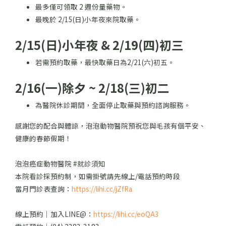
最多僅可領取 2 週份量藥物。
最晚於 2/15(日)小年夜來院取藥。
2/15(日)小年夜 & 2/19(四)初三
若需預約取藥，最快取藥日為2/21(六)初五。
2/16(一)除夕 ~ 2/18(三)初二
為醫院休診期間，全面停止取藥與預約諮詢服務。
感謝您的配合與體諒，泡泡動物醫院預祝您與毛孩有個平安、
健康的春節假期！
泡泡癌症動物醫院 #就診須知
本院看診採預約制，如需掛號請先線上/電話預約時段
當月門診表查詢：
https://lihi.cc/jZfRa
線上預約｜加入LINE@：
https://lihi.cc/eoQA3